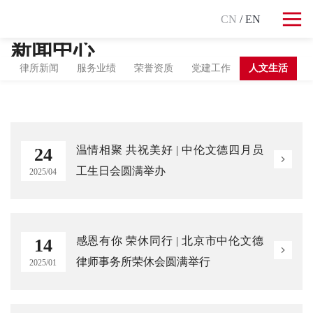
CN
/ EN
新闻中心
律所新闻
服务业绩
荣誉资质
党建工作
人文生活
温情相聚 共祝美好 | 中伦文德四月员
24
工生日会圆满举办
2025/04
感恩有你 荣休同行 | 北京市中伦文德
14
律师事务所荣休会圆满举行
2025/01